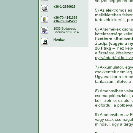
végzettséggel rende
+36-1-2880028
5) Az elektromos és
mellékletében felsor
+36-70-4141368
tartozék kikerült, po
+36-70-3245223
6) A termékek csom
1033 Budapest,
Szérűskert u. 2-4.
kötelezettsége kelet
fizetésre kötelezet
Honlap
átadja (vagyis a 
26 Ft/kg
– hez ké
a
fizetésre kötelezet
nyilvántartást kell v
7) Akkumulátor, egy
csökkentek némileg,
Ugyanakkor a termék
tarifaszám, illetve 
8) Amennyiben valam
csomagolóeszközt, 
kell fizetnie, ez al
előfordul, a pótbeval
9) Amennyiben az E
vagy csak csomagol
minősül, úgy a tárg