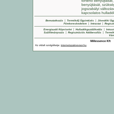
történő benyújtását,
benyújtását, szükség
jogszabályi változás
kapcsolatos hulladé
|
|
Bemutatkozás
Termékdíj Ügyintézés
Jövedéki Üg
|
|
Fémkereskedelem
Intrastat
Regiszt
|
|
Energiaadó Képviselet
Hulladékgazdálkodás
Intras
|
|
Szállítmányozás
Regisztrációs Adóbevallás
Termék
Vám
Millessence Kft
Az oldalt szolgáltatja:
internetszaknevsor.hu