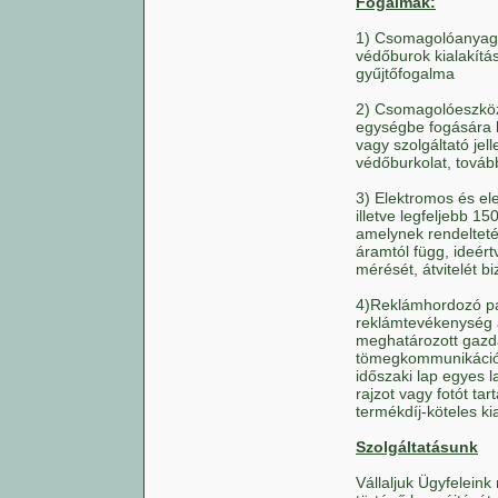
Fogalmak:
1) Csomagolóanyag: 
védőburok kialakítá
gyűjtőfogalma
2) Csomagolóeszköz
egységbe fogására ki
vagy szolgáltató jel
védőburkolat, továb
3) Elektromos és el
illetve legfeljebb 
amelynek rendeltet
áramtól függ, ideért
mérését, átvitelét bi
4)Reklámhordozó pa
reklámtevékenység al
meghatározott gazda
tömegkommunikációró
időszaki lap egyes 
rajzot vagy fotót ta
termékdíj-köteles ki
Szolgáltatásunk
Vállaljuk Ügyfeleink