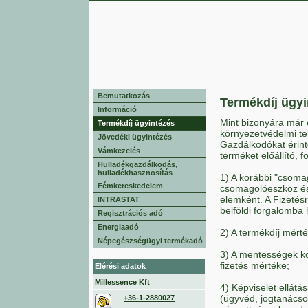
Bemutatkozás
Termékdíj ügyi
Információ
Mint bizonyára már 
Termékdíj ügyintézés
környezetvédelmi te
Jövedéki ügyintézés
Gazdálkodókat érint
Vámkezelés
terméket előállító, 
Hulladékgazdálkodás,
hulladékhasznosítás
1) A korábbi "csomag
Fémkereskedelem
csomagolóeszköz és 
elemként. A Fizetésr
INTRASTAT
belföldi forgalomba 
Regisztrációs adó
Energiaadó
2) A termékdíj mér
Népegészségügyi termékadó
3) A mentességek kö
fizetés mértéke;
Elérési adatok
Millessence Kft
4) Képviselet ellátá
(ügyvéd, jogtanácso
+36-1-2880027