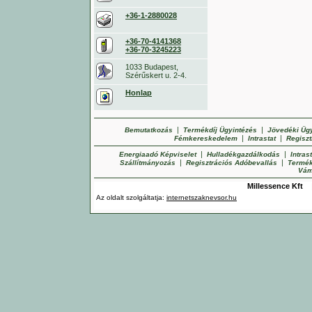
+36-1-2880028
+36-70-4141368
+36-70-3245223
1033 Budapest,
Szérűskert u. 2-4.
Honlap
|
|
Bemutatkozás
Termékdíj Ügyintézés
Jövedéki Üg
|
|
Fémkereskedelem
Intrastat
Regiszt
|
|
Energiaadó Képviselet
Hulladékgazdálkodás
Intras
|
|
Szállítmányozás
Regisztrációs Adóbevallás
Termék
Vám
Millessence Kft
Az oldalt szolgáltatja:
internetszaknevsor.hu