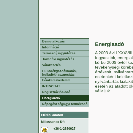
Bemutatkozás
Energiaadó
Információ
A 2003 évi LXXXVIII
Termékdíj ügyintézés
fogyasztók, energia
Jövedéki ügyintézés
körbe 2009 évtől ke
Vámkezelés
tevékenységi körébe
Hulladékgazdálkodás,
értékesít, nyilvánta
hulladékhasznosítás
esetenként keletkez
Fémkereskedelem
nyilvántartás kialak
esetén az átadott o
INTRASTAT
vállaljuk.
Regisztrációs adó
Energiaadó
Népegészségügyi termékadó
Elérési adatok
Millessence Kft
+36-1-2880027