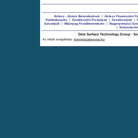
|
Airless - Airmix Berendezések
Airless Finomszóró F
|
|
|
Felületkezelés
Festékszóró Pisztolyok
Festékszórók
|
|
Szivattyúk
Műanyag Festőberendezés
Nagynyomású Sziv
|
Szórástechn
Dete Surface Technology Group - Sz
Az oldalt szolgáltatja:
internetszaknevsor.hu