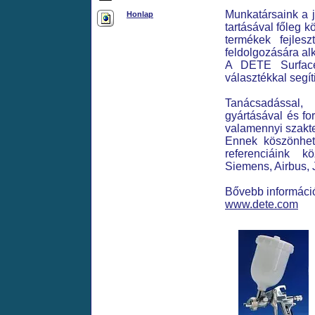
Munkatársaink a 
Honlap
tartásával főleg 
termékek fejles
feldolgozására al
A DETE Surface
választékkal segít
Tanácsadással, 
gyártásával és f
valamennyi szakte
Ennek köszönhető
referenciáink k
Siemens, Airbus, 
Bővebb információ
www.dete.com