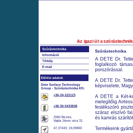
Az igazi út a szórástechnikáb
Szórástechnika
Szórástechnika
Információ
A DETE Dr. Tette
Térkép
foglalkozó társa
E-mail
porszórással.
Elérési adatok
A DETE Dr. Tett
Dete Surface Technology
képviselete, Magy
Group - Szórástechnika Kft.
+36-24-222123
A DETE a Két-ko
melegítőig Airles
+36-30-5433838
festékszóró piszto
száraz elszívó fa
és kamrás szárítóka
2060 Bicske,
Vajda János utca 31.
Termékeink gyártá
47,37443; 19,09960