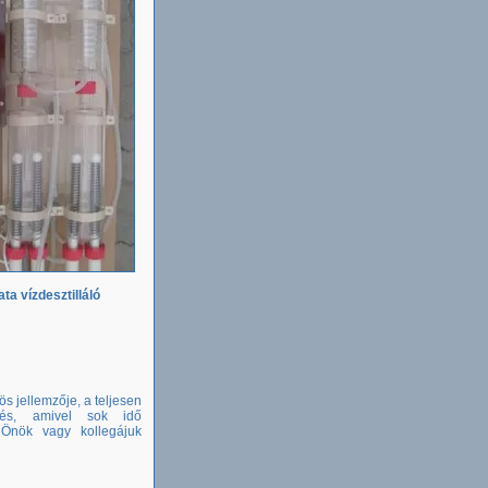
ta vízdesztilláló
s jellemzője, a teljesen
dés, amivel sok idő
Önök vagy kollegájuk