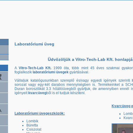
Laboratóriumi üveg
Üdvözöljük a Vitro-Tech-Lab Kft. honlapjá
A
Vitro-Tech-Lab Kft.
1999 óta, több mint 45 éves szakmai gyakorlat
foglalkozik
laboratóriumi üvegek
gyártásával.
g
t.
Vállaljuk katalógusunkban szereplő és/vagy egyedi igények szerinti
sorozat vagy egy-két darabos mennyiségben is. Termékeinket a SCHO
Duran boroszilikát 3.3 hőállóüvegből gyártjuk, de amennyiben ennél i
igényeit
kvarcüveg
ből is el tudjuk készíteni.
Kvarcüveg e
A.
Laboratóriumi üvegeszközök:
Lomb
Kvarc
Lombik
Büretta
Csiszolat