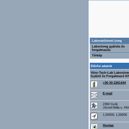
Laboratóriumi üveg
Laborüveg gyártás és
forgalmazás
Térkép
Elérési adatok
Vitro-Tech-Lab Laborüve
Gyártó és Forgalmazó Kf
+36-30-2261444
E-mail
2360 Gyál,
József Attila u. 44/
1,00000; 1,00000
Honlap