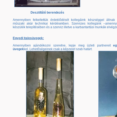
Desztilláló berendezés
Amennyiben felkeltettük érdeklődését kollegáink készséggel állnak
műszaki akár technikai kérdésekben. Szervizes kollegánk –amennyi
készülék telepítésében és a szerviz illetve a karbantartási munkák elvégz
Egyedi italosüvegek:
Amennyiben ajándékozni szeretne, lepje meg üzleti partnereit
eg
üvegek
kel. Lehetőségeinek csak a képzelet szab határt.