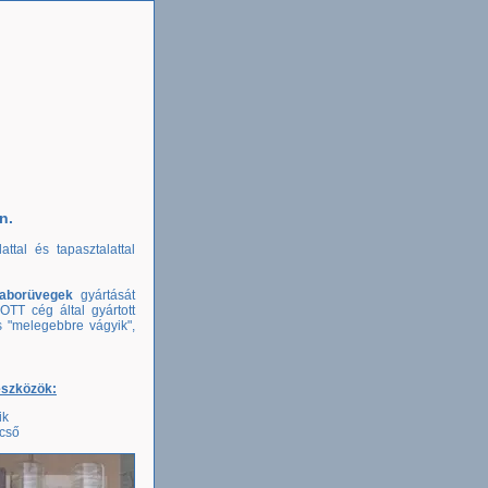
n.
tal és tapasztalattal
laborüvegek
gyártását
TT cég által gyártott
s "melegebbre vágyik",
szközök:
ik
cső