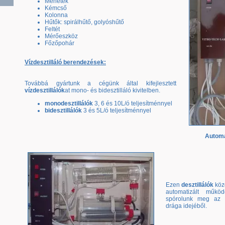
Menetek
Kémcső
Kolonna
Hűtők: spirálhűtő, golyóshűtő
Feltét
Mérőeszköz
Főzőpohár
Vízdesztilláló berendezések:
Továbbá gyártunk a cégünk által kifejlesztett
vízdesztillálók
at mono- és bidesztilláló kivitelben.
monodesztillálók
3, 6 és 10L/ó teljesítménnyel
bidesztillálók
3 és 5L/ó teljesítménnyel
Automa
Ezen
desztillálók
közö
automatizált műkö
spórolunk meg az 
drága idejéből.