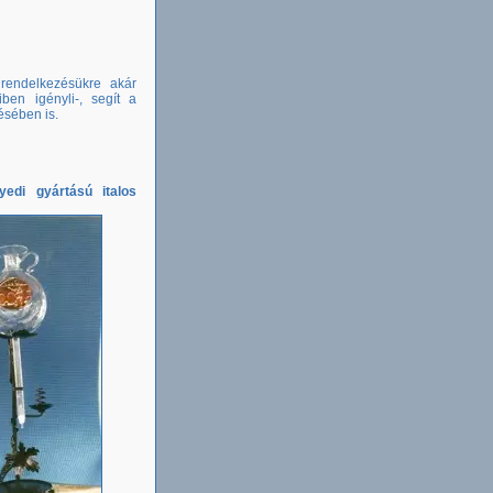
 rendelkezésükre akár
ben igényli-, segít a
ésében is.
yedi gyártású italos